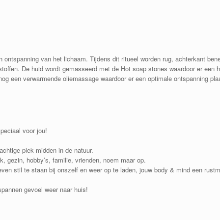
 en ontspanning van het lichaam. Tijdens dit ritueel worden rug, achterkant 
toffen. De huid wordt gemasseerd met de Hot soap stones waardoor er een he
og een verwarmende oliemassage waardoor er een optimale ontspanning plaatsv
peciaal voor jou!
achtige plek midden in de natuur.
rk, gezin, hobby’s, familie, vrienden, noem maar op.
ven stil te staan bij onszelf en weer op te laden, jouw body & mind een rus
tspannen gevoel weer naar huis!