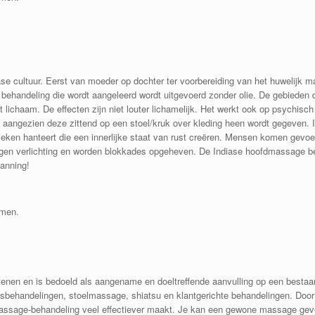
ase cultuur. Eerst van moeder op dochter ter voorbereiding van het huwelijk 
andeling die wordt aangeleerd wordt uitgevoerd zonder olie. De gebieden d
et lichaam. De effecten zijn niet louter lichamelijk. Het werkt ook op psychis
angezien deze zittend op een stoel/kruk over kleding heen wordt gegeven. In k
ken hanteert die een innerlijke staat van rust creëren. Mensen komen gevoe
n verlichting en worden blokkades opgeheven. De Indiase hoofdmassage bevo
panning!
emen.
en en is bedoeld als aangename en doeltreffende aanvulling op een bestaan
behandelingen, stoelmassage, shiatsu en klantgerichte behandelingen. Door
massage-behandeling veel effectiever maakt. Je kan een gewone massage geve