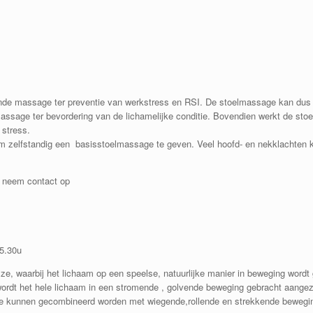
nde massage ter preventie van werkstress en RSI. De stoelmassage kan dus 
assage ter bevordering van de lichamelijke conditie. Bovendien werkt de st
 stress.
m zelfstandig een basisstoelmassage te geven. Veel hoofd- en nekklachten 
neem contact op
15.30u
jze, waarbij het lichaam op een speelse, natuurlijke manier in beweging wordt
ordt het hele lichaam in een stromende , golvende beweging gebracht aangezi
en ze kunnen gecombineerd worden met wiegende,rollende en strekkende beweg