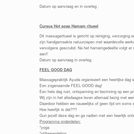
Datum op aanvraag en in overleg .
Cursus Hot soap Hamam ritueel
Dit massageritueel is gericht op reiniging, verzorging
zijn handgemaakte natuurzepen met waardevolle werks
vervolgens gescrubd. Na het hamamgedeelte volgt er n
aan!!
Datum op aanvraag in overleg.
FEEL GOOD DAG
Massagepraktijk Ayuda organiseert een heerlijke dag s
Een zogenaamde FEEL GOOD dag!
Een hele dag rust, ontspanning en bezinning op een pr
Wij zijn in het alledaagse leven allemaal bezig met we
Daardoor hebben we nauwelijks of geen tijd om soms e
Hoe heerlijk is dat???
Gun jezelf deze dag en ga nadien met een heerlijk on
Programma onderdelen:
*yoga
*stiltewandeling