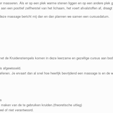
er masseren. Als er op een plek warme stenen liggen en op een andere plek 
aan een positief zelfherstel van het lichaam, het voert afvalstoffen af, draagt 
an deze massage bericht mij dan en dan plannen we samen een cursusdatum.
met de Kruidenstempels komen in deze leerzame en gezellige cursus aan bod
ds afgewisseld.
fenen. Je ervaart dan al snel hoe heerlijk bevrijdend een massage is en de 
s
aken van de te gebruiken kruiden.(theoretische uitleg)
el of niet verantwoord.