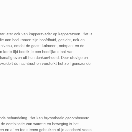
maar later ook van kappersvader op kapperszoon. Het is
ie aan bod komen zijn hoofdhuid, gezicht, nek en
ch niveau, omdat de geest kalmeert, ontspant en de
orte tijd bereik je een heerlijke staat van
lsmatig even uit hun denken/hoofd. Door stevige en
rdert de nachtrust en versterkt het zelf genezende
de behandeling. Het kan bijvoorbeeld gecombineerd
 de combinatie van warmte en beweging is het
n en af en toe stenen gebruiken of je aandacht vooral