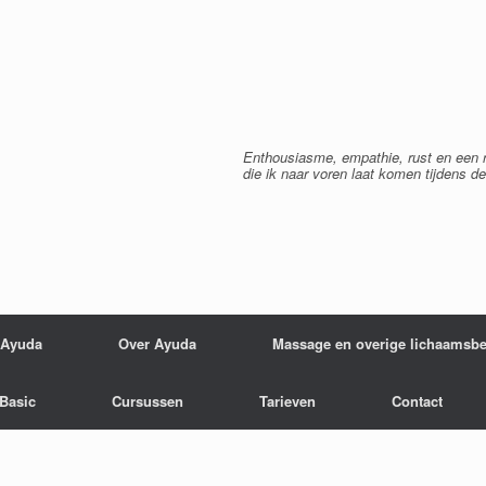
Enthousiasme, empathie, rust en een r
die ik naar voren laat komen tijdens d
g Ayuda
Over Ayuda
Massage en overige lichaamsb
Basic
Cursussen
Tarieven
Contact