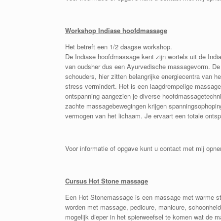
Workshop Indiase hoofdmassage
Het betreft een 1/2 daagse workshop.
De Indiase hoofdmassage kent zijn wortels uit de Indi
van oudsher dus een Ayurvedische massagevorm. De beh
schouders, hier zitten belangrijke energiecentra van h
stress vermindert. Het is een laagdrempelige massage a
ontspanning aangezien je diverse hoofdmassagetechnie
zachte massagebewegingen krijgen spanningsophopinge
vermogen van het lichaam. Je ervaart een totale onts
Voor informatie of opgave kunt u contact met mij opn
Cursus Hot Stone massage
Een Hot Stonemassage is een massage met warme sten
worden met massage, pedicure, manicure, schoonheids
mogelijk dieper in het spierweefsel te komen wat de 