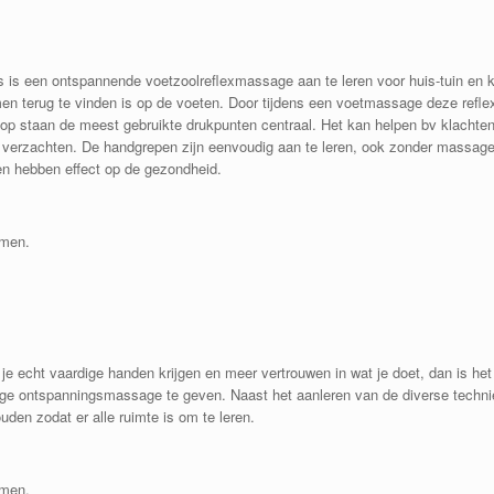
 is een ontspannende voetzoolreflexmassage aan te leren voor huis-tuin en k
en terug te vinden is op de voeten. Door tijdens een voetmassage deze reflexz
op staan de meest gebruikte drukpunten centraal. Het kan helpen bv klachten
e verzachten. De handgrepen zijn eenvoudig aan te leren, ook zonder massag
pen hebben effect op de gezondheid.
emen.
 je echt vaardige handen krijgen en meer vertrouwen in wat je doet, dan is h
ige ontspanningsmassage te geven. Naast het aanleren van de diverse techni
uden zodat er alle ruimte is om te leren.
emen.